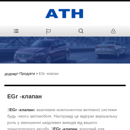
>
Продукти
>
EGr -клапан
додому
EGr -клапан
З
EGr -клапан
є важливим компонентом витяжної системи
будь -якого автомобіля. Насправді це відіграє вирішальну
роль у зменшенні шкідливих викидів від вашого
транспортного засобу. З
EGr -клапан
, короткий для